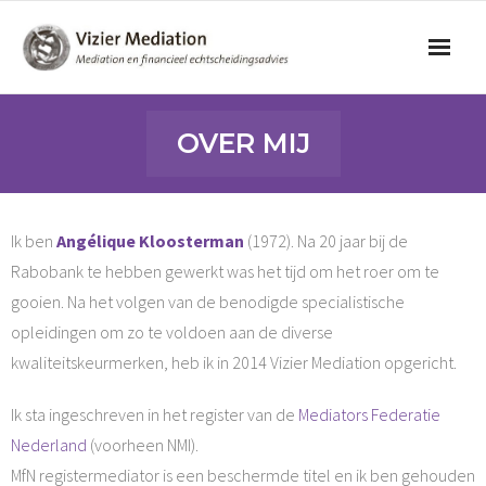
Home
OVER MIJ
Mediation
Scheiden en kinderen
Ik ben
Angélique Kloosterman
(1972). Na 20 jaar bij de
Rabobank te hebben gewerkt was het tijd om het roer om te
Financieel advies
gooien. Na het volgen van de benodigde specialistische
opleidingen om zo te voldoen aan de diverse
Tarieven
kwaliteitskeurmerken, heb ik in 2014 Vizier Mediation opgericht.
Over mij
Ik sta ingeschreven in het register van de
Mediators Federatie
Contact
Nederland
(voorheen NMI).
MfN registermediator is een beschermde titel en ik ben gehouden