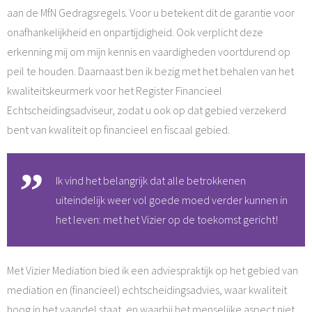
aan de MfN Gedragsregels. Voor u betekent dit de garantie voor
onafhankelijkheid en onpartijdigheid. Ook verplicht deze
erkenning mij om mijn kennis en vaardigheden voortdurend op
peil te houden. Daarnaast ben ik bezig met het behalen van het
kwaliteitskeurmerk voor het Register Financieel
Echtscheidingsadviseur, zodat u ook op dat gebied verzekerd
bent van kwaliteit op financieel en fiscaal gebied.
Ik vind het belangrijk dat alle betrokkenen
uiteindelijk weer vol goede moed verder kunnen in
het leven: met het Vizier op de toekomst gericht!
Met Vizier Mediation bied ik een adviespraktijk op het gebied van
mediation en (financieel) echtscheidingsadvies, waar kwaliteit
hoog in het vaandel staat, en waarbij het menselijke aspect niet