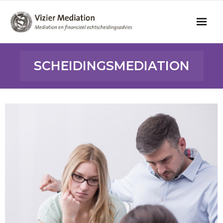
Home
SCHEIDINGSMEDIATION
Mediation
Scheiden en kinderen
Financieel advies
Tarieven
Over mij
Contact