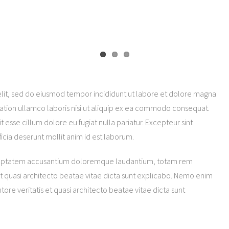
elit, sed do eiusmod tempor incididunt ut labore et dolore magna
tation ullamco laboris nisi ut aliquip ex ea commodo consequat.
it esse cillum dolore eu fugiat nulla pariatur. Excepteur sint
icia deserunt mollit anim id est laborum.
 voluptatem accusantium doloremque laudantium, totam rem
et quasi architecto beatae vitae dicta sunt explicabo. Nemo enim
tore veritatis et quasi architecto beatae vitae dicta sunt