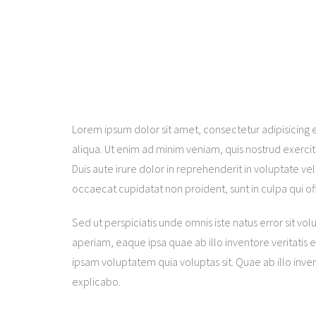
Lorem ipsum dolor sit amet, consectetur adipisicing 
aliqua. Ut enim ad minim veniam, quis nostrud exerci
Duis aute irure dolor in reprehenderit in voluptate vel
occaecat cupidatat non proident, sunt in culpa qui off
Sed ut perspiciatis unde omnis iste natus error sit
aperiam, eaque ipsa quae ab illo inventore veritatis 
ipsam voluptatem quia voluptas sit. Quae ab illo inven
explicabo.