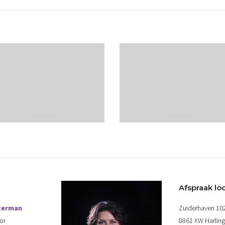
Afspraak loc
terman
Zuiderhaven 10
or
8861 XW Harlin