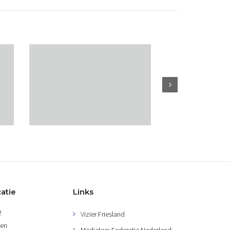
atie
Links
2
Vizier Friesland
gen